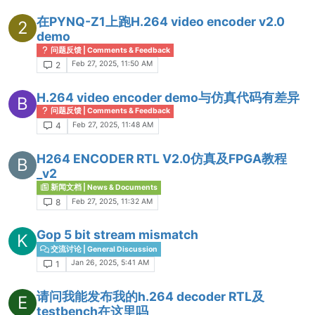
在PYNQ-Z1上跑H.264 video encoder v2.0
2
demo
问题反馈 | Comments & Feedback
Feb 27, 2025, 11:50 AM
2
H.264 video encoder demo与仿真代码有差异
B
问题反馈 | Comments & Feedback
Feb 27, 2025, 11:48 AM
4
H264 ENCODER RTL V2.0仿真及FPGA教程
B
_v2
新闻文档 | News & Documents
Feb 27, 2025, 11:32 AM
8
Gop 5 bit stream mismatch
K
交流讨论 | General Discussion
Jan 26, 2025, 5:41 AM
1
请问我能发布我的h.264 decoder RTL及
E
testbench在这里吗