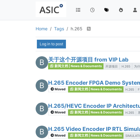
Home
Tags
h.265
Log in to post
关于这个开源项目 from VIP Lab
B
新闻文档 | News & Documents
开源项目
H.265
为
H.265 Encoder FPGA Demo Sy
B
Moved
新闻文档 | News & Documents
H.265
F
H.265/HEVC Encoder IP Archite
B
Moved
新闻文档 | News & Documents
H.265
H.265 Video Encoder IP RTL Simu
B
Moved
新闻文档 | News & Documents
SIMULAT