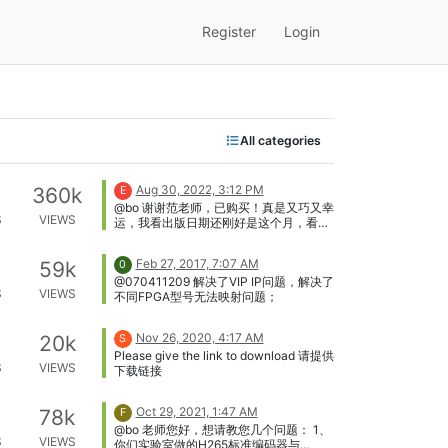
Register
Login
All categories
Aug 30, 2022, 3:12 PM
360k
E
@bo 谢谢范老师，已购买！真是又巧又幸
S
VIEWS
运，我看出版日期还刚好是这个月，看来
我是第一批读者啊：）
Feb 27, 2017, 7:07 AM
59k
0
@070411209 解决了VIP IP问题，解决了
S
VIEWS
不同FPGA型号无法映射问题；
Nov 26, 2020, 4:17 AM
20k
S
Please give the link to download 请提供
S
VIEWS
下载链接
Oct 29, 2021, 1:47 AM
78k
F
@bo 老师您好，想请教您几个问题： 1、
S
VIEWS
你们实验室做的H265标准编码器与