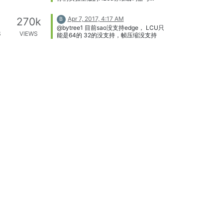
HM16.6的客观BD-Rate性能大概是多少
呢？ 2、预测模式中inter和intra的所有模
Apr 7, 2017, 4:17 AM
270k
B
式都进行PK吗？ 3、在做ME的时候搜索
@bytree1 目前sao没支持edge， LCU只
范围是全图大小，还是一定范围，范围是
S
VIEWS
能是64的 32的没支持，帧压缩没支持
多少？ 4、整个RDO过程bits估计有参考
HM那一套上下文模型进行更新吗？ 5、
intra prediction 在角度预测的时候参考像
素用的是原始的还是重构的？ 6、是否有
一个RTL code的说明文档可以参考呢？
感谢老师解答。