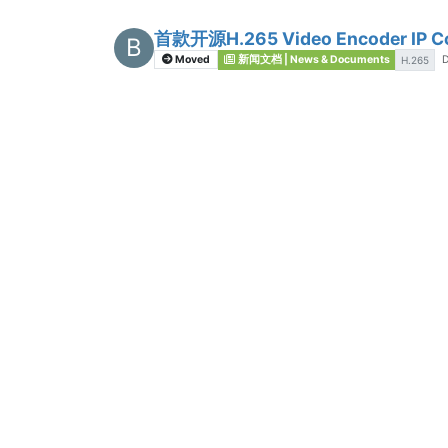
首款开源H.265 Video Encoder IP 
B
Moved
D
新闻文档 | News & Documents
H.265