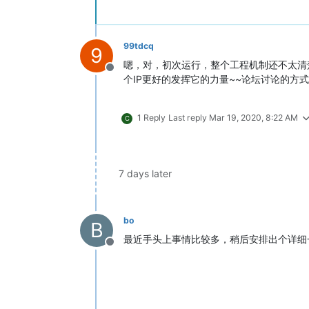
99tdcq
9
嗯，对，初次运行，整个工程机制还不太清楚（
Offline
个IP更好的发挥它的力量~~论坛讨论的
1 Reply
Last reply
Mar 19, 2020, 8:22 AM
C
7 days later
bo
B
最近手头上事情比较多，稍后安排出个详细
Offline