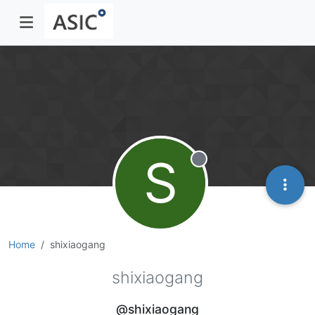
S
Offline
Home
shixiaogang
shixiaogang
@shixiaogang