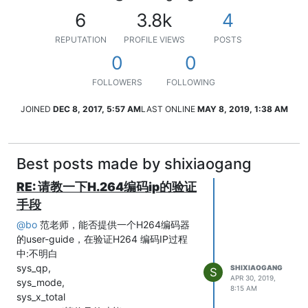
6
3.8k
4
REPUTATION
PROFILE VIEWS
POSTS
0
0
FOLLOWERS
FOLLOWING
JOINED
DEC 8, 2017, 5:57 AM
LAST ONLINE
MAY 8, 2019, 1:38 AM
Best posts made by shixiaogang
RE: 请教一下H.264编码ip的验证
手段
@
bo
范老师，能否提供一个H264编码器
的user-guide，在验证H264 编码IP过程
中:不明白
sys_qp,
SHIXIAOGANG
S
APR 30, 2019,
sys_mode,
8:15 AM
sys_x_total