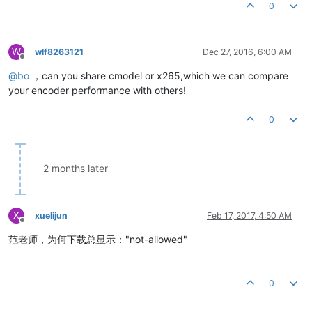
0
W
wlf8263121
Dec 27, 2016, 6:00 AM
Offline
@
bo
，can you share cmodel or x265,which we can compare
your encoder performance with others!
0
2 months later
X
xuelijun
Feb 17, 2017, 4:50 AM
Offline
范老师，为何下载总显示："not-allowed"
0