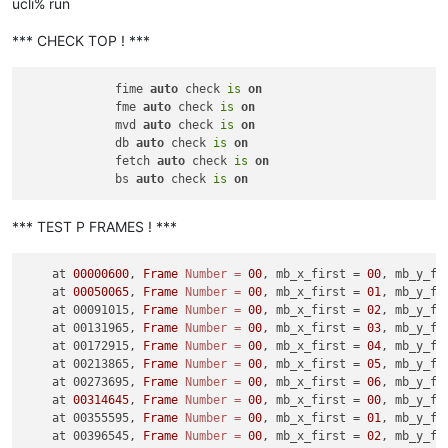
ucli% run
*** CHECK TOP ! ***
             fime 
auto
 check 
is
on
             fme 
auto
 check 
is
on
             mvd 
auto
 check 
is
on
             db 
auto
 check 
is
on
             fetch 
auto
 check 
is
on
             bs 
auto
 check 
is
on
*** TEST P FRAMES ! ***
    at 
00000600
, 
Frame
Number
=
00
, mb_x_first = 
00
, mb_y_fi
    at 
00050065
, 
Frame
Number
=
00
, mb_x_first = 
01
, mb_y_fi
    at 00091015, 
Frame
Number
=
00
, mb_x_first = 
02
, mb_y_fi
    at 00131965, 
Frame
Number
=
00
, mb_x_first = 
03
, mb_y_fi
    at 00172915, 
Frame
Number
=
00
, mb_x_first = 
04
, mb_y_fi
    at 00213865, 
Frame
Number
=
00
, mb_x_first = 
05
, mb_y_fi
    at 00273695, 
Frame
Number
=
00
, mb_x_first = 
06
, mb_y_fi
    at 
00314645
, 
Frame
Number
=
00
, mb_x_first = 
00
, mb_y_fi
    at 00355595, 
Frame
Number
=
00
, mb_x_first = 
01
, mb_y_fi
    at 00396545, 
Frame
Number
=
00
, mb_x_first = 
02
, mb_y_fi