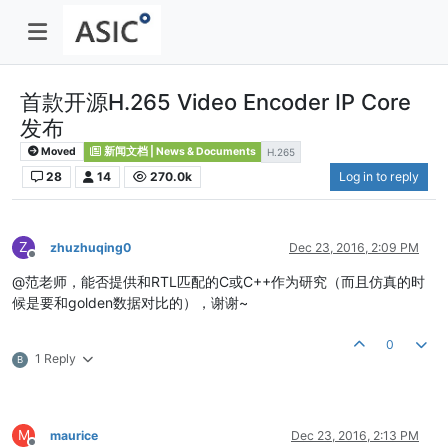
首款开源H.265 Video Encoder IP Core
发布
Moved
新闻文档 | News & Documents
H.265
28
14
270.0k
Log in to reply
Z
zhuzhuqing0
Dec 23, 2016, 2:09 PM
Offline
@范老师，能否提供和RTL匹配的C或C++作为研究（而且仿真的时
候是要和golden数据对比的），谢谢~
0
1 Reply
B
M
maurice
Dec 23, 2016, 2:13 PM