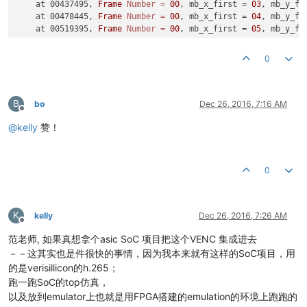
    at 00437495, 
Frame
Number
=
00
, mb_x_first = 
03
, mb_y_fi
    at 00478445, 
Frame
Number
=
00
, mb_x_first = 
04
, mb_y_fi
    at 00519395, 
Frame
Number
=
00
, mb_x_first = 
05
, mb_y_fi
0
B
bo
Dec 26, 2016, 7:16 AM
Offline
@
kelly
赞！
0
K
kelly
Dec 26, 2016, 7:26 AM
Offline
范老师, 如果真想拿个asic SoC 项目把这个VENC 集成进去
－－这其实也是件很快的事情，因为我本来就有这样的SoC项目，用
的是verisillicon的h.265；
跑一跑SoC的top仿真，
以及放到emulator上也就是用FPGA搭建的emulation的环境上跑跑的