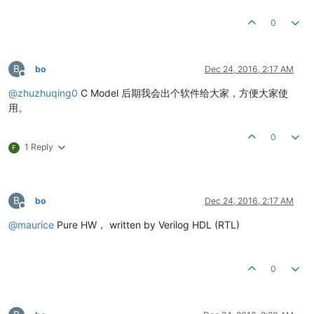
0
B
bo
Dec 24, 2016, 2:17 AM
Offline
@
zhuzhuqing0
C Model 后期我会出个软件给大家，方便大家使
用。
0
1 Reply
F
B
bo
Dec 24, 2016, 2:17 AM
Offline
@
maurice
Pure HW， written by Verilog HDL (RTL)
0