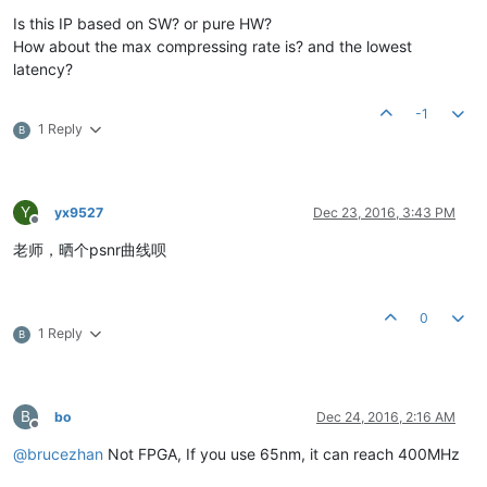
Offline
Is this IP based on SW? or pure HW?
How about the max compressing rate is? and the lowest
latency?
-1
1 Reply
B
Y
yx9527
Dec 23, 2016, 3:43 PM
Offline
老师，晒个psnr曲线呗
0
1 Reply
B
B
bo
Dec 24, 2016, 2:16 AM
Offline
@
brucezhan
Not FPGA, If you use 65nm, it can reach 400MHz