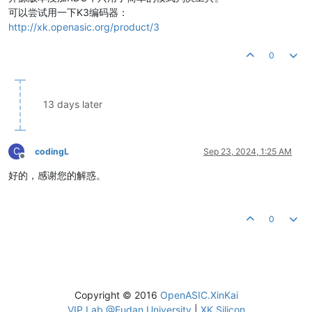
可以尝试用一下K3编码器：
http://xk.openasic.org/product/3
0
13 days later
C
codingL
Sep 23, 2024, 1:25 AM
Offline
好的，感谢您的解惑。
0
Copyright © 2016
OpenASIC.XinKai
VIP Lab @Fudan University
|
XK Silicon