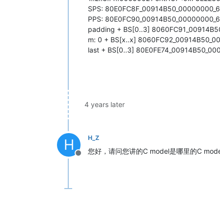
SPS: 80E0FC8F_00914B50_00000000_
PPS: 80E0FC90_00914B50_00000000_
padding + BS[0..3] 8060FC91_00914B
m: 0 + BS[x..x] 8060FC92_00914B50_
last + BS[0..3] 80E0FE74_00914B50_0
4 years later
H_Z
H
您好，请问您讲的C model是哪里的C mode
Offline