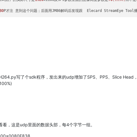
80
P才注 意到这个问题；后面用JM86解码后发现跟  Elecard StreamEye To
的H264.py写了个sdk程序，发出来的udp增加了SPS、PPS、Slice He
 100%)
您看看，这是udp里面的数据头部，每4个字节一组。
23600x0080F838