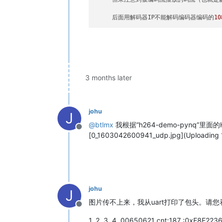
     后面用解码器IP不能解码编码器编码的
10
3 months later
johu
J
@
btlmx
我根据“h264-demo-pynq”里面
Offline
[0_1603042600941_udp.jpg](Uploading
johu
J
图片传不上来，我从uart打印了包头。请
Offline
1..2..3..4..00650621 cnt:187 :0xF8E2