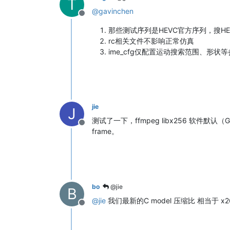
T
@
gavinchen
Offline
那些测试序列是HEVC官方序列，搜H
rc相关文件不影响正常仿真
ime_cfg仅配置运动搜索范围、形
jie
J
测试了一下，ffmpeg libx256 软件默认（
Offline
frame。
bo
@jie
B
@
jie
我们最新的C model 压缩比 相当于 
Offline