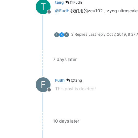
tang
@Fudh
T
@
Fudh
我们用的zcu102，zynq ultrasca
Offline
3 Replies
Last reply
Oct 7, 2019, 9:27
F
K
X
7 days later
Fudh
@tang
F
This post is deleted!
Offline
10 days later