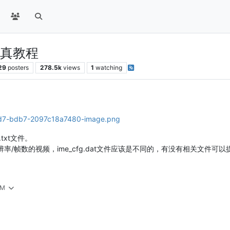
0仿真教程
29
posters
278.5k
views
1
watching
qp.txt文件。
的分辨率/帧数的视频，ime_cfg.dat文件应该是不同的，有没有相关文件可
AM