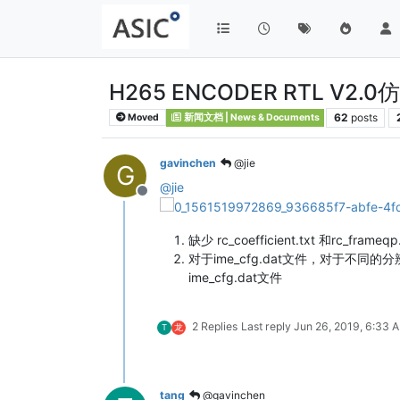
H265 ENCODER RTL V2.
62
posts
Moved
新闻文档 | News & Documents
gavinchen
@jie
G
@
jie
Offline
缺少 rc_coefficient.txt 和rc_frame
对于ime_cfg.dat文件，对于不同
ime_cfg.dat文件
2 Replies
Last reply
Jun 26, 2019, 6:33 
T
龙
tang
@gavinchen