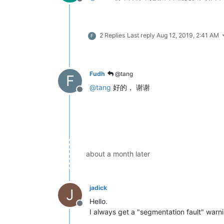
Offline
2 Replies
Last reply
Aug 12, 2019, 2:41 AM
F
Fudh
@tang
F
@
tang
好的， 谢谢
Offline
about a month later
jadick
J
Hello.
Offline
I always get a "segmentation fault" war