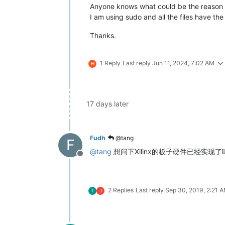
Anyone knows what could be the reason t
I am using sudo and all the files have th
Thanks.
1 Reply
Last reply
Jun 11, 2024, 7:02 AM
H
17 days later
Fudh
@tang
F
@
tang
想问下Xilinx的板子硬件已经实现
Offline
2 Replies
Last reply
Sep 30, 2019, 2:21 
T
J