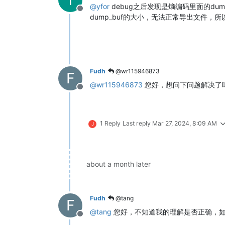
@
yfor
debug之后发现是熵编码里面的du
Offline
dump_buf的大小，无法正常导出文件，
Fudh
@wr115946873
F
@
wr115946873
您好，想问下问题解决了
Offline
1 Reply
Last reply
Mar 27, 2024, 8:09 AM
J
about a month later
Fudh
@tang
F
@
tang
您好，不知道我的理解是否正确，如果f
Offline