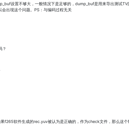
mp_buf设置不够大，一般情况下是足够的，dump_buf是用来导出测
所以会出现这个问题。PS：与编码过程无关
吗？
265软件生成的rec.yuv被认为是正确的，作为check文件，那么这