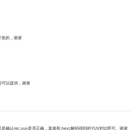
开发的，谢谢
否可以提供，谢谢
认rec.yuv是否正确，直接和.hevc解码得到的YUV对比即可。谢谢