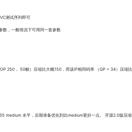
EVC测试序列即可
状等参数，一般情况下可用同一套参数
GOP 250， 50帧）压缩比大概150，而该IP相同码率 （QP = 34）压缩比大
x265 medium 水平，后期准备优化到比medium更好一点。 开源2.0版