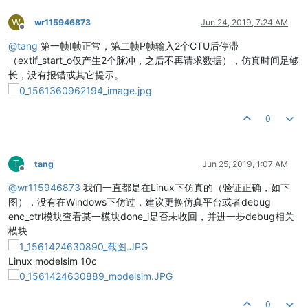
W
wr115946873
Jun 24, 2019, 7:24 AM
Offline
@
tang
第一帧I帧正常，第二帧P帧输入2个CTU后停滞
（extif_start_o仅产生2个脉冲，之后不再请求数据），仿真时间足够
长，没有报错或其它提示。
0
T
tang
Jun 25, 2019, 1:07 AM
Offline
@
wr115946873
我们一直都是在Linux下仿真的（验证正确，如下
图），没有在Windows下仿过，建议更换仿真平台或者debug
enc_ctrl模块查看某一模块done_i是否未收回，并进一步debug相关
模块
Linux modelsim 10c
0