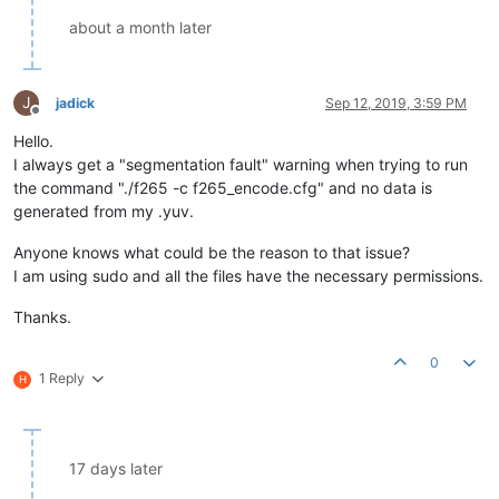
about a month later
J
jadick
Sep 12, 2019, 3:59 PM
Offline
Hello.
I always get a "segmentation fault" warning when trying to run
the command "./f265 -c f265_encode.cfg" and no data is
generated from my .yuv.
Anyone knows what could be the reason to that issue?
I am using sudo and all the files have the necessary permissions.
Thanks.
0
1 Reply
H
17 days later