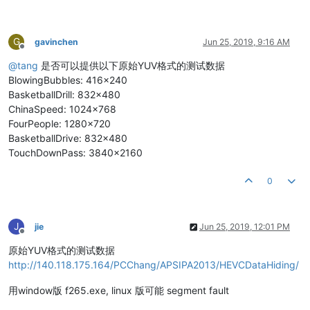
G
gavinchen
Jun 25, 2019, 9:16 AM
Offline
@
tang
是否可以提供以下原始YUV格式的测试数据
BlowingBubbles: 416x240
BasketballDrill: 832x480
ChinaSpeed: 1024x768
FourPeople: 1280x720
BasketballDrive: 832x480
TouchDownPass: 3840x2160
0
J
jie
Jun 25, 2019, 12:01 PM
Offline
原始YUV格式的测试数据
http://140.118.175.164/PCChang/APSIPA2013/HEVCDataHiding/
用window版 f265.exe, linux 版可能 segment fault