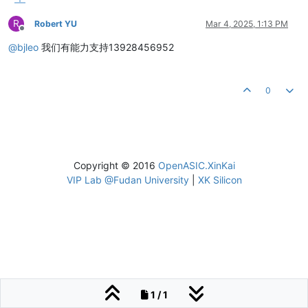
R
Robert YU
Mar 4, 2025, 1:13 PM
Offline
@
bjleo
我们有能力支持13928456952
0
Copyright © 2016
OpenASIC.XinKai
VIP Lab @Fudan University
|
XK Silicon
1 / 1