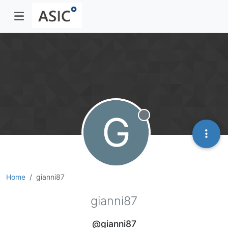
G
Offline
Home
gianni87
gianni87
@gianni87