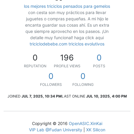
los mejores triciclos pensados para gemelos
con cesta son muy prácticos para llevar
juguetes o compras pequeñas. A mi hijo le
encanta guardar sus cosas ahí. Es un extra
que siempre aprovecho en los paseos. ¡Un
detalle muy funcional! haga click aqui
triciclodebebe.com triciclos evolutivos
0
196
0
REPUTATION
PROFILE VIEWS
POSTS
0
0
FOLLOWERS
FOLLOWING
JOINED
JUL 7, 2025, 10:34 PM
LAST ONLINE
JUL 10, 2025, 4:00 PM
Copyright © 2016
OpenASIC.XinKai
VIP Lab @Fudan University
|
XK Silicon